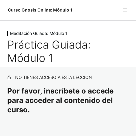
Curso Gnosis Online: Módulo 1
Meditación Guiada: Módulo 1
Presentación del Curso
Práctica Guiada:
1 lección
Módulo 1
Módulo 1
3 lecciones
Meditación Guiada: Módulo 1
NO TIENES ACCESO A ESTA LECCIÓN
Práctica Guiada: Módulo 1
Evaluación del Módulo 1
Por favor, inscríbete o accede
1 lección
para acceder al contenido del
Contacta si tienes dudas
curso.
1 lección