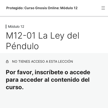
Protegido: Curso Gnosis Online: Módulo 12
Módulo 12
Módulo 12
M12-01 La Ley del
M12-01 La Ley del Péndulo
Péndulo
M12-02 La Falsa Personalidad
M12-03 Materia y Talidad
NO TIENES ACCESO A ESTA LECCIÓN
Meditación Guiada: Módulo 12
Por favor, inscríbete o accede
1 lección
Evaluación del Módulo 12
para acceder al contenido del
1 lección
curso.