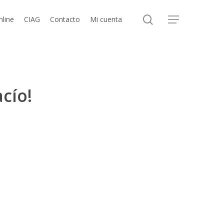
search
nline
CIAG
Contacto
Mi cuenta
Menu
cío!