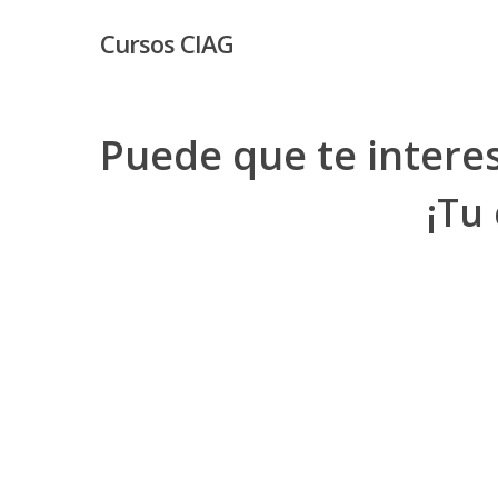
Skip
Cursos CIAG
to
main
content
Puede que te intere
¡Tu
Hit enter to search or ESC to close